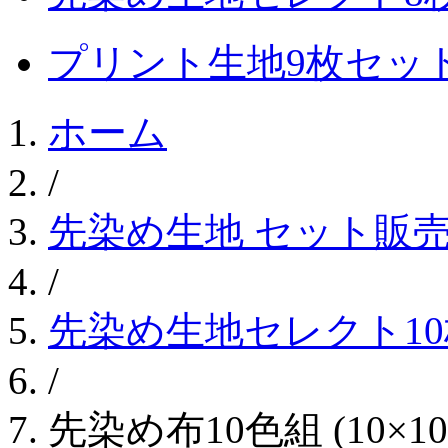
プリント生地9枚セッ
ホーム
/
先染め生地 セット販
/
先染め生地セレクト1
/
先染め布10色組 (10×1