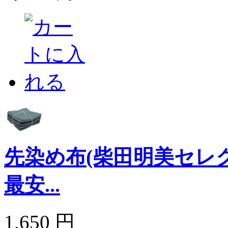
先染め布(柴田明美セレ
最安...
1,650 円