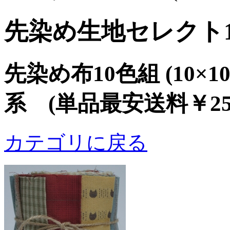
先染め生地セレクト
先染め布10色組 (10×
系 (単品最安送料￥2
カテゴリに戻る