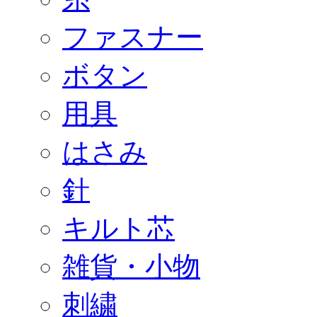
ファスナー
ボタン
用具
はさみ
針
キルト芯
雑貨・小物
刺繍