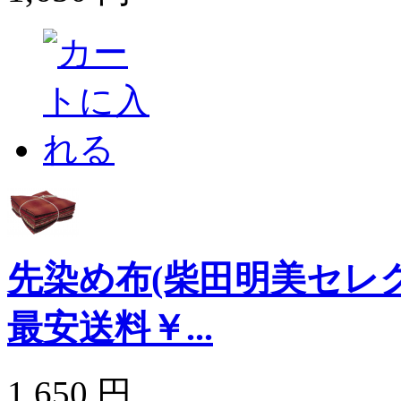
先染め布(柴田明美セレ
最安送料￥...
1,650 円