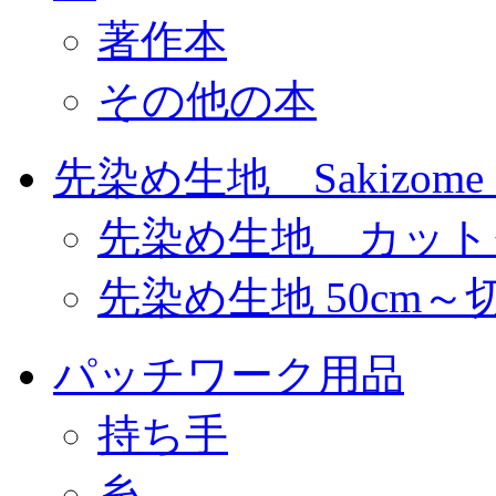
著作本
その他の本
先染め生地 Sakizome F
先染め生地 カット
先染め生地 50cm～
パッチワーク用品
持ち手
糸