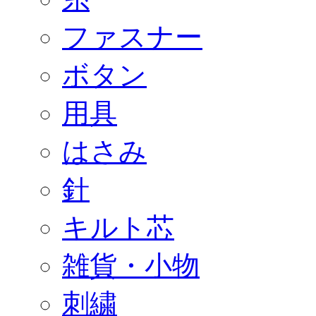
ファスナー
ボタン
用具
はさみ
針
キルト芯
雑貨・小物
刺繍