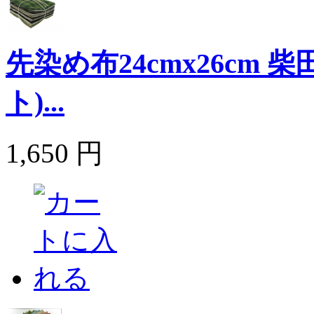
先染め布24cmx26cm
ト)...
1,650 円