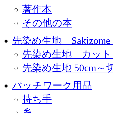
著作本
その他の本
先染め生地 Sakizome F
先染め生地 カット
先染め生地 50cm～
パッチワーク用品
持ち手
糸