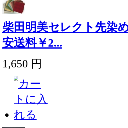
柴田明美セレクト先染め
安送料￥2...
1,650 円