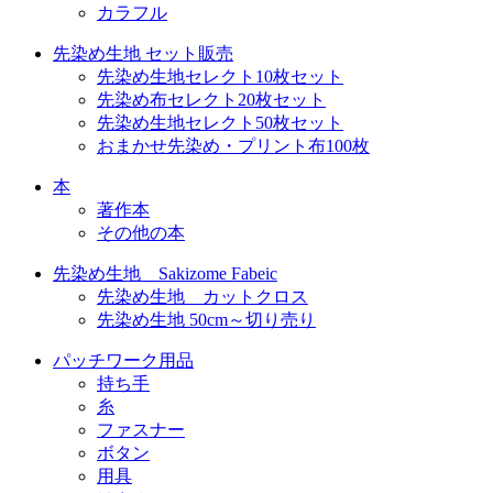
カラフル
先染め生地 セット販売
先染め生地セレクト10枚セット
先染め布セレクト20枚セット
先染め生地セレクト50枚セット
おまかせ先染め・プリント布100枚
本
著作本
その他の本
先染め生地 Sakizome Fabeic
先染め生地 カットクロス
先染め生地 50cm～切り売り
パッチワーク用品
持ち手
糸
ファスナー
ボタン
用具