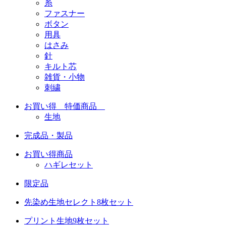
糸
ファスナー
ボタン
用具
はさみ
針
キルト芯
雑貨・小物
刺繍
お買い得 特価商品
生地
完成品・製品
お買い得商品
ハギレセット
限定品
先染め生地セレクト8枚セット
プリント生地9枚セット