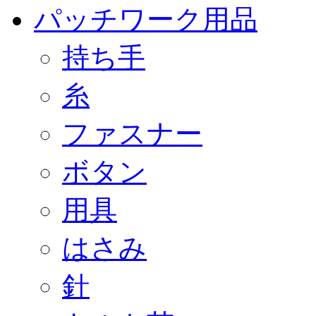
パッチワーク用品
持ち手
糸
ファスナー
ボタン
用具
はさみ
針