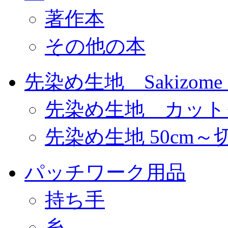
著作本
その他の本
先染め生地 Sakizome F
先染め生地 カット
先染め生地 50cm～
パッチワーク用品
持ち手
糸