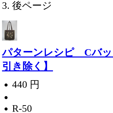
後ページ
パターンレシピ Cバッ
引き除く】
440 円
R-50