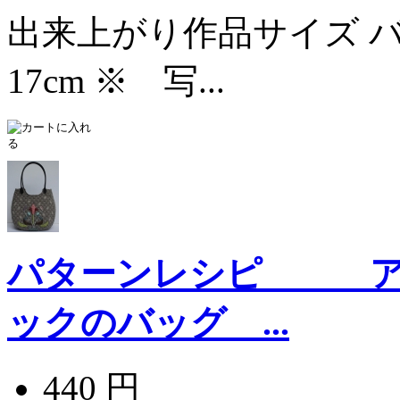
出来上がり作品サイズ バッ
17cm ※ 写...
パターンレシピ ア
ックのバッグ ...
440 円