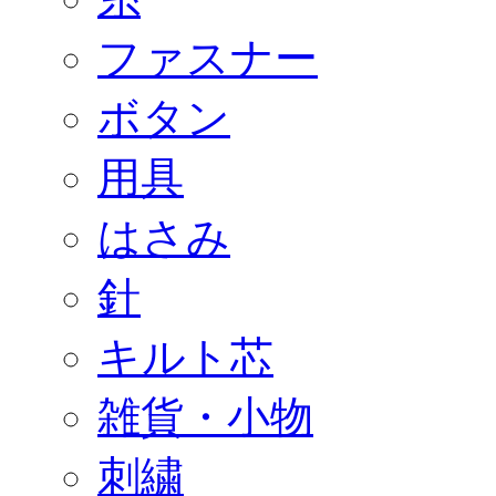
ファスナー
ボタン
用具
はさみ
針
キルト芯
雑貨・小物
刺繍