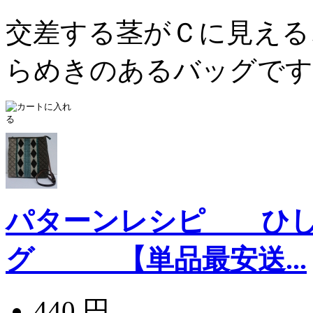
交差する茎がＣに見える
らめきのあるバッグです。
パターンレシピ ひし
グ 【単品最安送...
440 円