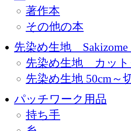
著作本
その他の本
先染め生地 Sakizome F
先染め生地 カット
先染め生地 50cm～
パッチワーク用品
持ち手
糸