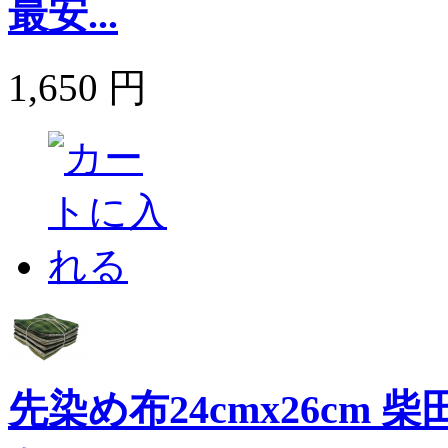
最安...
1,650 円
先染め布24cmx26cm