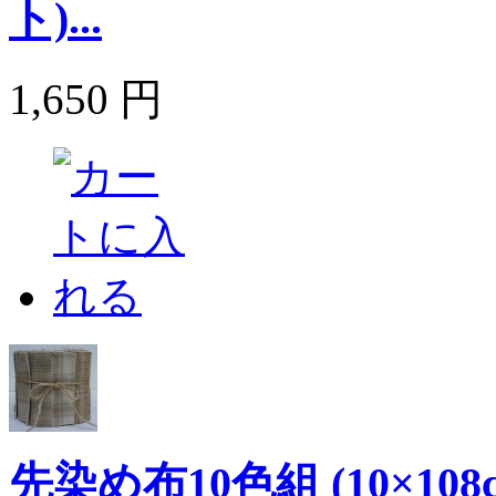
ト)...
1,650 円
先染め布10色組 (10×10