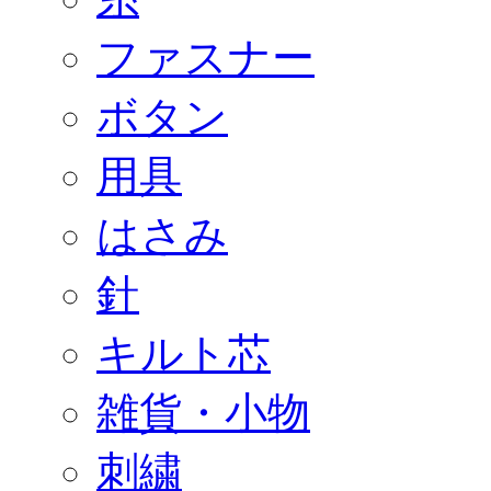
ファスナー
ボタン
用具
はさみ
針
キルト芯
雑貨・小物
刺繍