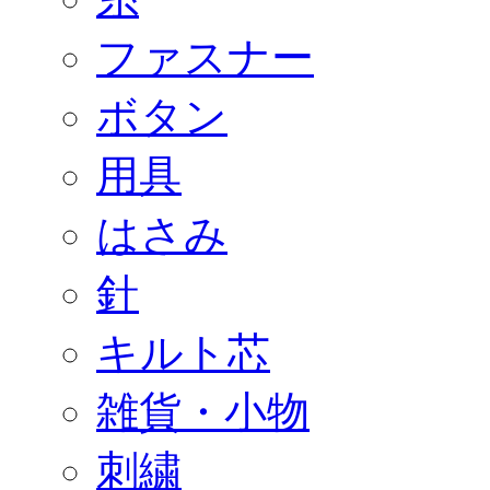
ファスナー
ボタン
用具
はさみ
針
キルト芯
雑貨・小物
刺繍