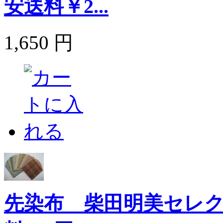
安送料￥2...
1,650 円
先染布 柴田明美セレク