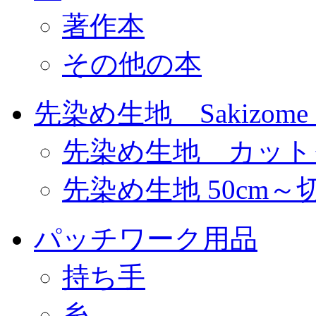
著作本
その他の本
先染め生地 Sakizome F
先染め生地 カット
先染め生地 50cm～
パッチワーク用品
持ち手
糸