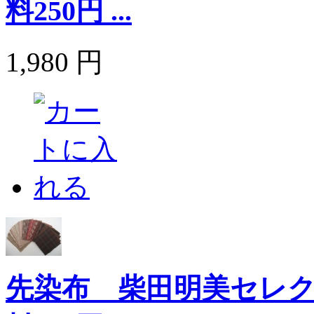
料250円 ...
1,980 円
先染布 柴田明美セレク