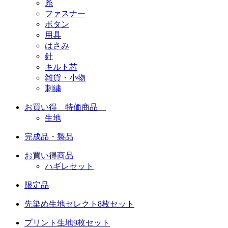
糸
ファスナー
ボタン
用具
はさみ
針
キルト芯
雑貨・小物
刺繍
お買い得 特価商品
生地
完成品・製品
お買い得商品
ハギレセット
限定品
先染め生地セレクト8枚セット
プリント生地9枚セット