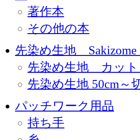
著作本
その他の本
先染め生地 Sakizome F
先染め生地 カット
先染め生地 50cm～
パッチワーク用品
持ち手
糸