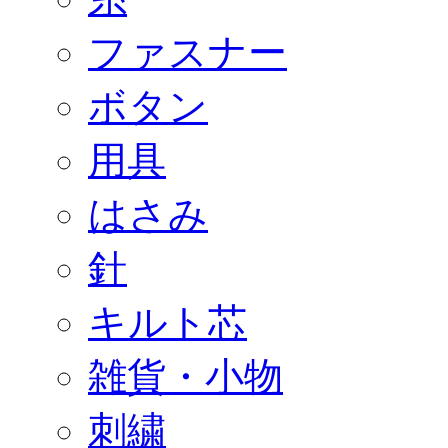
ファスナー
ボタン
用具
はさみ
針
キルト芯
雑貨・小物
刺繍