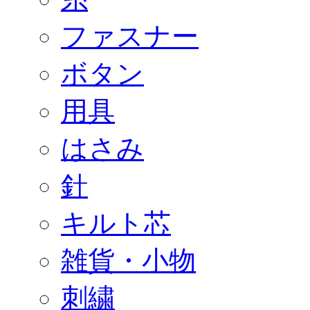
ファスナー
ボタン
用具
はさみ
針
キルト芯
雑貨・小物
刺繍