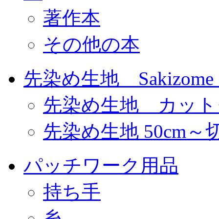
著作本
その他の本
先染め生地 Sakizome F
先染め生地 カット
先染め生地 50cm～
パッチワーク用品
持ち手
糸