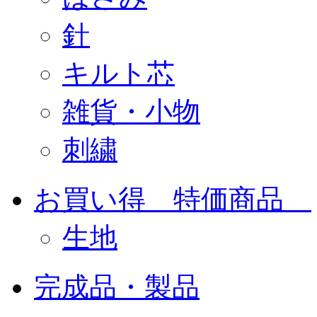
針
キルト芯
雑貨・小物
刺繍
お買い得 特価商品
生地
完成品・製品