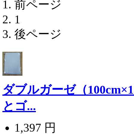
前ページ
1
後ページ
ダブルガーゼ（100cm×
とゴ...
1,397 円