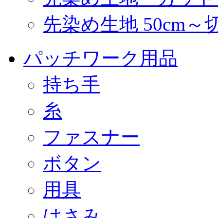
先染め生地 50cm～
パッチワーク用品
持ち手
糸
ファスナー
ボタン
用具
はさみ