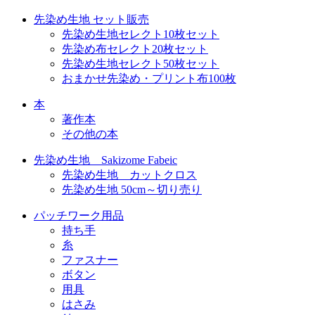
先染め生地 セット販売
先染め生地セレクト10枚セット
先染め布セレクト20枚セット
先染め生地セレクト50枚セット
おまかせ先染め・プリント布100枚
本
著作本
その他の本
先染め生地 Sakizome Fabeic
先染め生地 カットクロス
先染め生地 50cm～切り売り
パッチワーク用品
持ち手
糸
ファスナー
ボタン
用具
はさみ