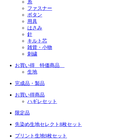
糸
ファスナー
ボタン
用具
はさみ
針
キルト芯
雑貨・小物
刺繍
お買い得 特価商品
生地
完成品・製品
お買い得商品
ハギレセット
限定品
先染め生地セレクト8枚セット
プリント生地9枚セット