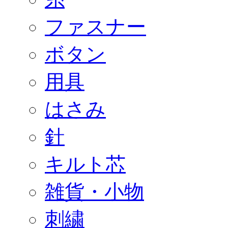
ファスナー
ボタン
用具
はさみ
針
キルト芯
雑貨・小物
刺繍