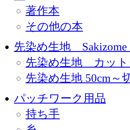
著作本
その他の本
先染め生地 Sakizome F
先染め生地 カット
先染め生地 50cm～
パッチワーク用品
持ち手
糸