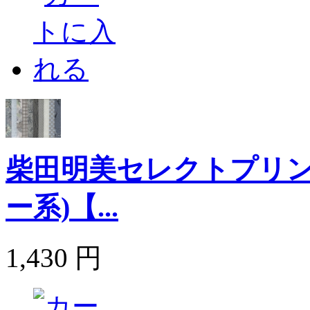
柴田明美セレクトプリン
ー系)【...
1,430 円