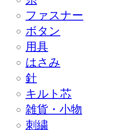
ファスナー
ボタン
用具
はさみ
針
キルト芯
雑貨・小物
刺繍