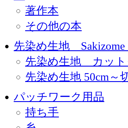
著作本
その他の本
先染め生地 Sakizome F
先染め生地 カット
先染め生地 50cm～
パッチワーク用品
持ち手
糸