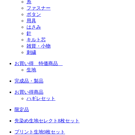
糸
ファスナー
ボタン
用具
はさみ
針
キルト芯
雑貨・小物
刺繍
お買い得 特価商品
生地
完成品・製品
お買い得商品
ハギレセット
限定品
先染め生地セレクト8枚セット
プリント生地9枚セット