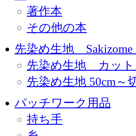
著作本
その他の本
先染め生地 Sakizome F
先染め生地 カット
先染め生地 50cm～
パッチワーク用品
持ち手
糸