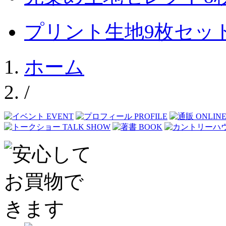
プリント生地9枚セッ
ホーム
/