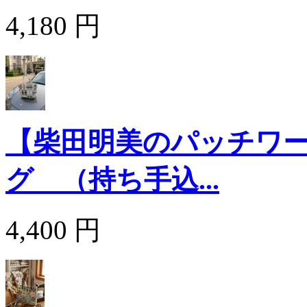
4,180 円
【柴田明美のパッチワー
グ （持ち手込...
4,400 円