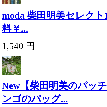
moda 柴田明美セレクト
料￥...
1,540 円
New【柴田明美のパッ
ンゴのバッグ...