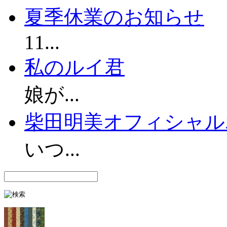
夏季休業のお知らせ
11...
私のルイ君
娘が...
柴田明美オフィシャル
いつ...