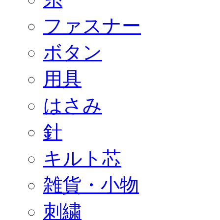
ファスナー
ボタン
用具
はさみ
針
キルト芯
雑貨・小物
刺繍