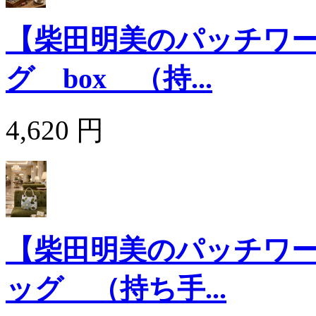
【柴田明美のパッチワ
グ box （持...
4,620 円
【柴田明美のパッチワ
ッグ （持ち手...